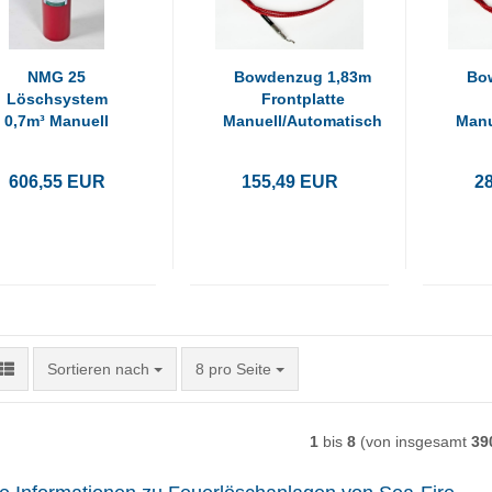
NMG 25
Bowdenzug 1,83m
Bo
Löschsystem
Frontplatte
0,7m³ Manuell
Manuell/Automatisch
Manu
606,55 EUR
155,49 EUR
2
Sortieren nach
pro Seite
Sortieren nach
8 pro Seite
1
bis
8
(von insgesamt
39