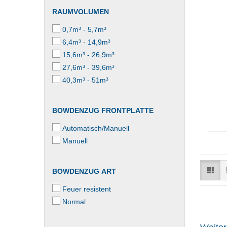
RAUMVOLUMEN
0,7m³ - 5,7m³
6,4m³ - 14,9m³
15,6m³ - 26,9m³
27,6m³ - 39,6m³
40,3m³ - 51m³
BOWDENZUG FRONTPLATTE
Automatisch/Manuell
Manuell
BOWDENZUG ART
Feuer resistent
Normal