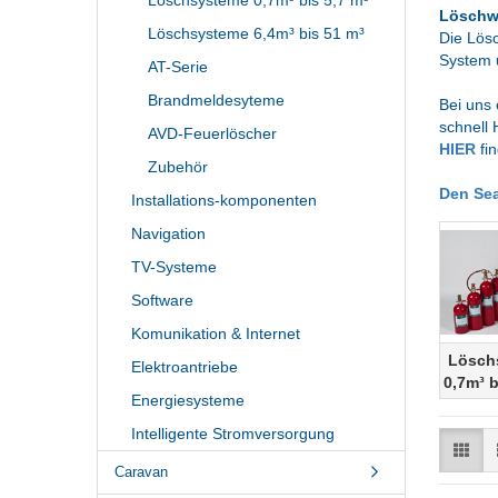
Löschsysteme 0,7m³ bis 5,7 m³
Löschw
Löschsysteme 6,4m³ bis 51 m³
Die
Lösc
System 
AT-Serie
Brandmeldesyteme
Bei uns 
schnell H
AVD-Feuerlöscher
HIER
fi
Zubehör
Den Sea
Installations-komponenten
Navigation
TV-Systeme
Software
Komunikation & Internet
Lösch
Elektroantriebe
0,7m³ b
Energiesysteme
Intelligente Stromversorgung
Caravan