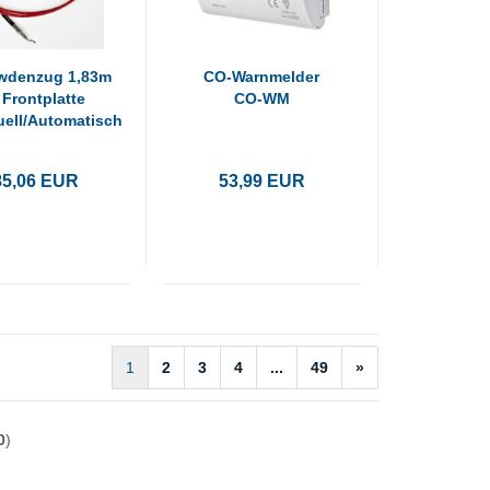
wdenzug 1,83m
CO-Warnmelder
Frontplatte
CO-WM
ell/Automatisch
F
85,06 EUR
53,99 EUR
1
2
3
4
...
49
»
0
)