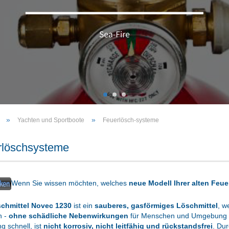
»
»
Yachten und Sportboote
Feuerlösch-systeme
rlöschsysteme
Wenn Sie wissen möchten, welches
neue Modell Ihrer alten Feu
chmittel Novec 1230
ist ein
sauberes, gasförmiges Löschmittel
, w
n -
ohne schädliche Nebenwirkungen
für Menschen und Umgebung zu
g schnell, ist
nicht korrosiv, nicht leitfähig und rückstandsfrei
. Dur