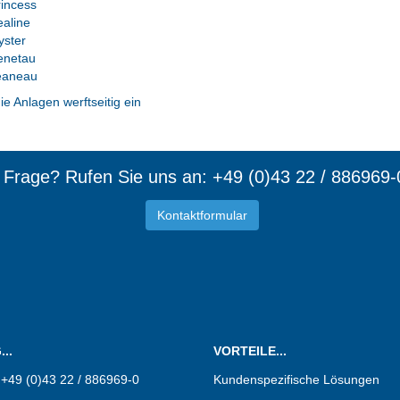
incess
aline
yster
enetau
eaneau
ie Anlagen werftseitig ein
e Frage? Rufen Sie uns an: +49 (0)43 22 / 886969-
Kontaktformular
d Mitgl
..
VORTEILE...
:
+49 (0)43 22 / 886969-0
Kundenspezifische Lösungen