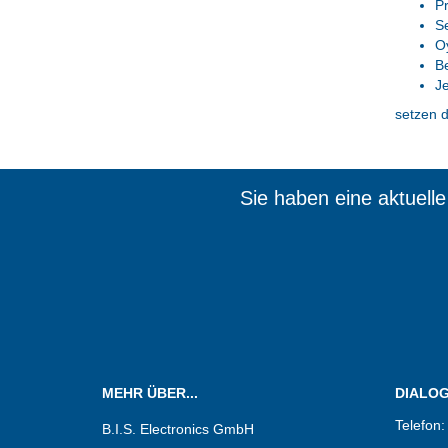
Pr
Se
O
B
J
setzen d
Sie haben eine aktuell
Wir sin
MEHR ÜBER...
DIALOG.
Telefon
B.I.S. Electronics GmbH