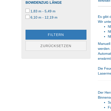
Weiter
BOWDENZUG LÄNGE
1,83 m - 5,49 m
Es gibt 
6,10 m - 12,19 m
Wir unte
N
N
FILTERN
N
Manuell
ZURÜCKSETZEN
werden.
Automati
erwärmt 
Die Feue
Laserme
Der Hers
Binnensc
S
Fa