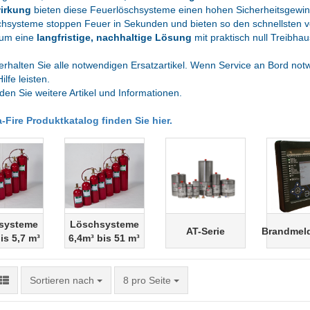
irkung
bieten diese Feuerlöschsysteme einen hohen Sicherheitsgewi
hsysteme stoppen Feuer in Sekunden und bieten so den schnellsten v
um eine
langfristige, nachhaltige Lösung
mit praktisch null Treibha
erhalten Sie alle notwendigen Ersatzartikel. Wenn Service an Bord notw
ilfe leisten.
nden Sie weitere Artikel und Informationen.
-Fire Produktkatalog finden Sie hier.
systeme
Löschsysteme
AT-Serie
Brandmel
is 5,7 m³
6,4m³ bis 51 m³
Sortieren nach
pro Seite
Sortieren nach
8 pro Seite