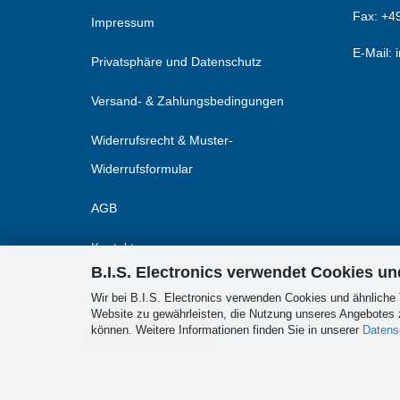
Fax:
+49
Impressum
E-Mail: 
Privatsphäre und Datenschutz
Versand- & Zahlungsbedingungen
Widerrufsrecht & Muster-
Widerrufsformular
AGB
Kontakt
B.I.S. Electronics verwendet Cookies u
Callback Service
Wir bei B.I.S. Electronics verwenden Cookies und ähnliche 
Website zu gewährleisten, die Nutzung unseres Angebotes z
Cookie Einstellungen
können. Weitere Informationen finden Sie in unserer
Datens
Vertrag widerrufen