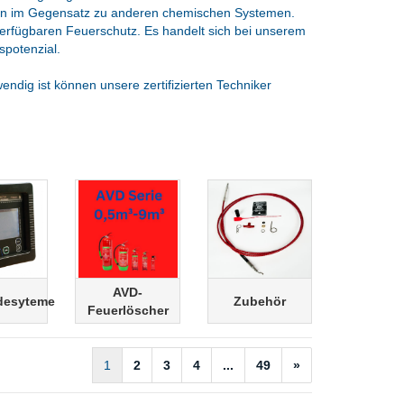
nn im Gegensatz zu anderen chemischen Systemen.
erfügbaren Feuerschutz. Es handelt sich bei unserem
uspotenzial.
endig ist können unsere zertifizierten Techniker
AVD-
desyteme
Zubehör
Feuerlöscher
1
2
3
4
...
49
»