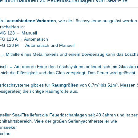
e Informationen zu Feuerlöschanlagen von Sea-Fire
drei
verschiedene Varianten
, wie die Löschsysteme ausgelöst werden
rscheiden in:
MG 123 → Manuell
FG 123 A → Automatisch
FG 123 M → Automatisch und Manuell
 → Mithilfe eines Metallhakens und einem Bowdenzug kann das Löschs
sch → Am oberen Ende des Löschsystems befindet sich ein Glasstab mi
sich die Flüssigkeit und das Glas zerspringt. Das Feuer wird gelöscht.
rlöschsysteme gibt es für
Raumgrößen
von 0,7m³ bis 51m³. Messen Si
ssgerätes) die richtige Raumgröße aus.
teller Sea-Fire liefert die Feuerlöschanlagen seit 40 Jahren und ist zerti
hiffahrtsbereich. Viele der großen Serienyachthersteller wie
unseeker
irline