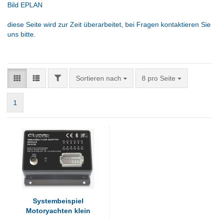
Bild EPLAN
diese Seite wird zur Zeit überarbeitet, bei Fragen kontaktieren Sie
uns bitte.
FILTER
Sortieren nach
pro Seite
Sortieren nach
8 pro Seite
1
Systembeispiel
Motoryachten klein