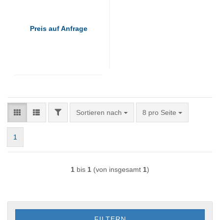
Preis auf Anfrage
FILTER
Sortieren nach
pro Seite
Sortieren nach
8 pro Seite
1
1
bis
1
(von insgesamt
1
)
FILTERN