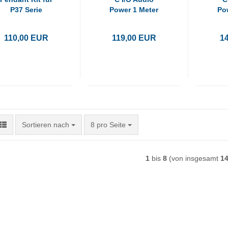
P37 Serie
Power 1 Meter
Po
110,00 EUR
119,00 EUR
1
Sortieren nach
pro Seite
Sortieren nach
8 pro Seite
1
bis
8
(von insgesamt
1