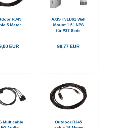
tdoor RJ45
AXIS T91D61 Wall
ble 5 Meter
Mount 1.5” NPS
für P37 Serie
9,00 EUR
98,77 EUR
S Multicable
Outdoor RJ45
 I/O Audio
cable 15 Meter