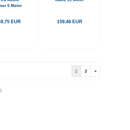
wer 5 Meter
48,75 EUR
159,46 EUR
1
2
»
4
)