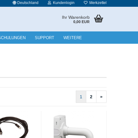
Deutschland
Kundenlogin
Merkzettel
Ihr Warenkorb
0,00 EUR
l
SCHULUNGEN
SUPPORT
WEITERE
wort
rstellen
1
2
»
rt vergessen?