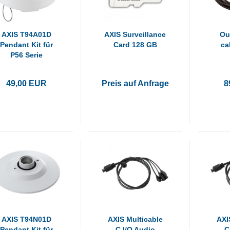
AXIS T94A01D
AXIS Surveillance
Ou
Pendant Kit für
Card 128 GB
ca
P56 Serie
49,00 EUR
Preis auf Anfrage
8
AXIS T94N01D
AXIS Multicable
AXI
Pendant Kit für
C I/O Audio
C