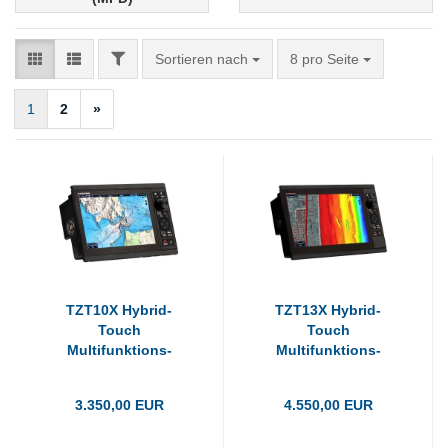
FILTER
Sortieren nach
pro Seite
Sortieren nach
8 pro Seite
1
2
»
TZT10X Hybrid-
TZT13X Hybrid-
Touch
Touch
Multifunktions-
Multifunktions-
Display
Display
3.350,00 EUR
4.550,00 EUR