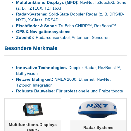
Multifunktions-Displays (MFD):
NavNet TZtouchXL-Serie
(z. B. TZT10X, TZT16X)
Radar-Systeme:
Solid-State Doppler Radar (z. B. DRS4D-
NXT), X-Class, DRS4DL+
Fischfinder & Sonar:
TruEcho CHIRP™, RezBoost™
GPS & Navigationssysteme
Zubehör:
Radarsensorkabel, Antennen, Sensoren
Besondere Merkmale
Innovative Technologien:
Doppler-Radar, RezBoost™,
BathyVision
Netzwerkfähigkeit:
NMEA 2000, Ethernet, NavNet
TZtouch Integration
Robuste Bauweise:
Für professionelle und Freizeitboote
Multifunktions-Displays
Radar-Systeme
(MFD)