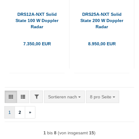
DRS12A-NXT Solid
DRS25A-NXT Solid
State 100 W Doppler
State 200 W Doppler
Radar
Radar
7.350,00 EUR
8.950,00 EUR
FILTER
Sortieren nach
pro Seite
Sortieren nach
8 pro Seite
1
2
»
1
bis
8
(von insgesamt
15
)