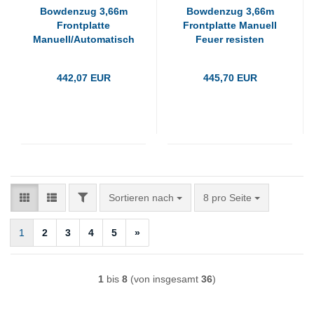
Bowdenzug 3,66m
Bowdenzug 3,66m
Frontplatte
Frontplatte Manuell
Manuell/Automatisch
Feuer resisten
Fe
442,07 EUR
445,70 EUR
FILTER
Sortieren nach
pro Seite
Sortieren nach
8 pro Seite
1
2
3
4
5
»
1
bis
8
(von insgesamt
36
)