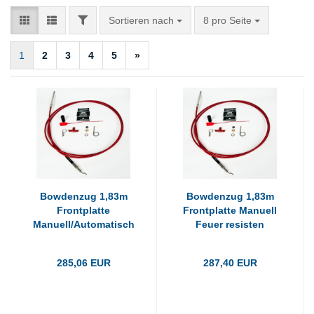
FILTER
Sortieren nach
pro Seite
Sortieren nach
8 pro Seite
1
2
3
4
5
»
Bowdenzug 1,83m
Bowdenzug 1,83m
Frontplatte
Frontplatte Manuell
Manuell/Automatisch
Feuer resisten
F
285,06 EUR
287,40 EUR