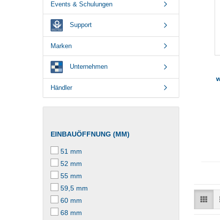
Events & Schulungen
Support
Marken
Unternehmen
w
Händler
EINBAUÖFFNUNG (MM)
51 mm
52 mm
55 mm
59,5 mm
60 mm
68 mm