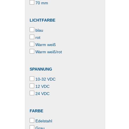
70 mm
LICHTFARBE
blau
rot
Warm weiß
Warm weiß/rot
SPANNUNG
10-32 VDC
12 VDC
24 VDC
FARBE
Edelstahl
Grau