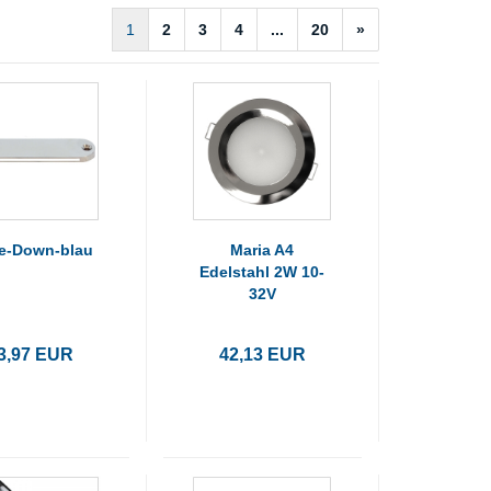
1
2
3
4
...
20
»
le-Down-blau
Maria A4
Edelstahl 2W 10-
32V
3,97 EUR
42,13 EUR