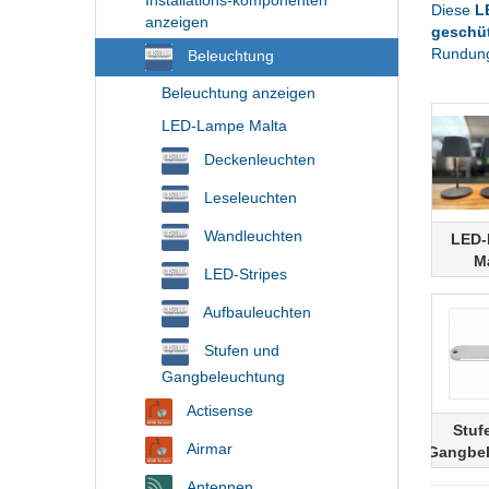
Installations-komponenten
Diese
L
anzeigen
geschü
Rundung
Beleuchtung
Beleuchtung anzeigen
LED-Lampe Malta
Deckenleuchten
Leseleuchten
Wandleuchten
LED
M
LED-Stripes
Aufbauleuchten
Stufen und
Gangbeleuchtung
Actisense
Stuf
Airmar
Gangbe
Antennen