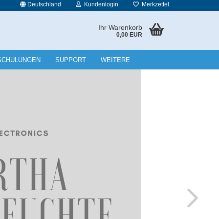
Deutschland
Kundenlogin
Merkzettel
Ihr Warenkorb
0,00 EUR
l
SCHULUNGEN
SUPPORT
WEITERE
wort
rstellen
rt vergessen?