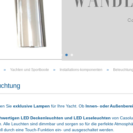
»
»
»
Yachten und Sportboote
Installations-komponenten
Beleuchtun
uchtung
den Sie
exklusive Lampen
für Ihre Yacht. Ob
Innen- oder Außenbere
hwertigen LED Deckenleuchten und LED Leseleuchten
von Casolu
ch. Alle Leuchten sind dimmbar und sorgen so für die perfekte Atmosp
ell durch eine Touch-Funktion ein- und ausgeschaltet werden.