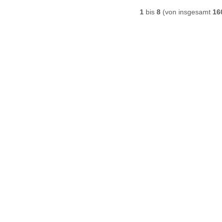
1
bis
8
(von insgesamt
16