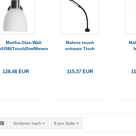
Martha-Glas-Wall-
Malene touch
Mal
/USB/TouchDim/Memory
schwarz Tisch
b
128,46 EUR
115,37 EUR
1
Sortieren nach
pro Seite
Sortieren nach
8 pro Seite