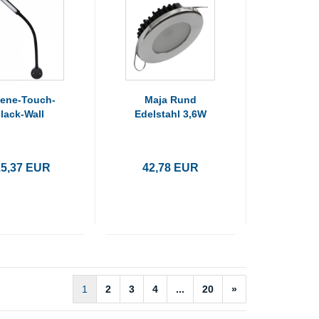
ene-Touch-
Maja Rund
lack-Wall
Edelstahl 3,6W
15,37 EUR
42,78 EUR
1
2
3
4
...
20
»