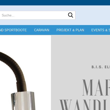
Lieferland
Suche...
E-Mai
ND SPORTBOOTE
CARAVAN
PROJEKT & PLAN
EVENTS & 
Pass
Konto e
Passwo