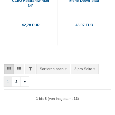
CLEO Abstrahlwinkel
Merle-Down-blau
34°
42,78 EUR
43,97 EUR
FILTER
Sortieren nach
pro Seite
Sortieren nach
8 pro Seite
1
2
»
1
bis
8
(von insgesamt
13
)