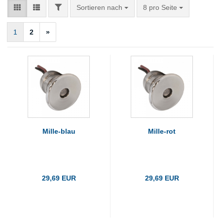
FILTER
Sortieren nach
pro Seite
Sortieren nach
8 pro Seite
1
2
»
Mille-blau
Mille-rot
29,69 EUR
29,69 EUR