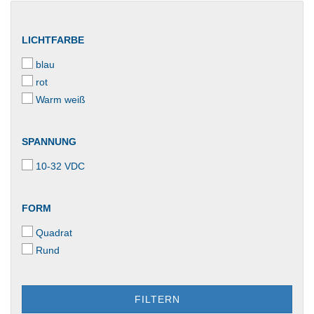
LICHTFARBE
blau
rot
Warm weiß
SPANNUNG
10-32 VDC
FORM
Quadrat
Rund
FILTERN