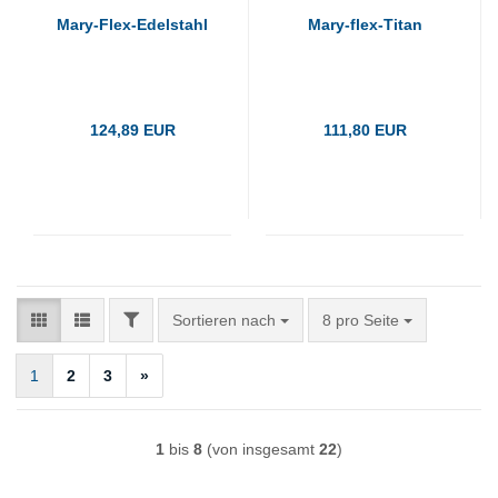
Mary-Flex-Edelstahl
Mary-flex-Titan
124,89 EUR
111,80 EUR
FILTER
Sortieren nach
pro Seite
Sortieren nach
8 pro Seite
1
2
3
»
1
bis
8
(von insgesamt
22
)