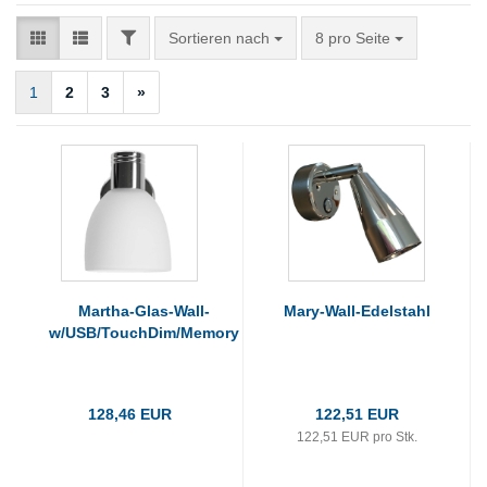
FILTER
Sortieren nach
pro Seite
Sortieren nach
8 pro Seite
1
2
3
»
Martha-Glas-Wall-
Mary-Wall-Edelstahl
w/USB/TouchDim/Memory
128,46 EUR
122,51 EUR
122,51 EUR pro Stk.