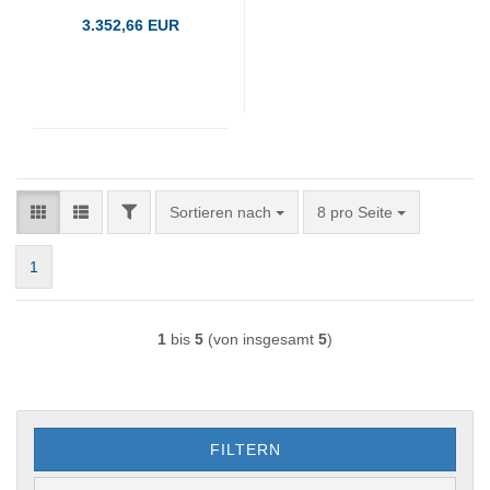
3.352,66 EUR
FILTER
Sortieren nach
pro Seite
Sortieren nach
8 pro Seite
1
1
bis
5
(von insgesamt
5
)
FILTERN