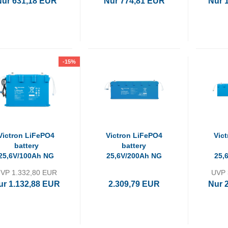
Nur 631,18 EUR
Nur 774,81 EUR
Nur 
-15%
Victron LiFePO4
Victron LiFePO4
Vic
battery
battery
25,6V/100Ah NG
25,6V/200Ah NG
25,
VP 1.332,80 EUR
UVP 
ur 1.132,88 EUR
2.309,79 EUR
Nur 