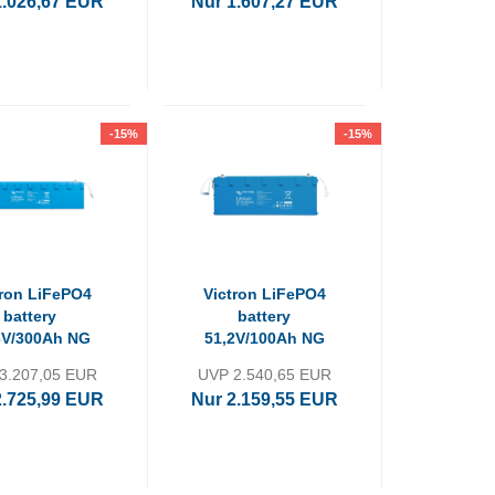
1.026,67 EUR
Nur 1.607,27 EUR
-15%
-15%
tron LiFePO4
Victron LiFePO4
battery
battery
6V/300Ah NG
51,2V/100Ah NG
3.207,05 EUR
UVP 2.540,65 EUR
2.725,99 EUR
Nur 2.159,55 EUR