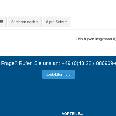
Sortieren nach
pro Seite
Sortieren nach
8 pro Seite
1
bis
8
(von insgesamt
8
e Frage? Rufen Sie uns an: +49 (0)43 22 / 886969-
Kontaktformular
d Mitgl
..
VORTEILE...