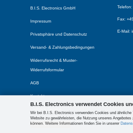
Telefon
B.I.S. Electronics GmbH
Fax:
+49
Impressum
E-Mail: 
Privatsphäre und Datenschutz
Versand- & Zahlungsbedingungen
Widerrufsrecht & Muster-
Widerrufsformular
AGB
Kontakt
B.I.S. Electronics verwendet Cookies u
Callback Service
Wir bei B.I.S. Electronics verwenden Cookies und ähnliche 
Website zu gewährleisten, die Nutzung unseres Angebotes z
Cookie Einstellungen
können. Weitere Informationen finden Sie in unserer
Datens
Vertrag widerrufen