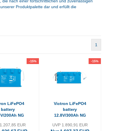
 die nach einer fortschrittlichen und zuverlässigen
unserer Produktpalette dar und erfüllt die
1
-15%
-15%
tron LiFePO4
Victron LiFePO4
battery
battery
8V/200Ah NG
12.8V/300Ah NG
1.207,85 EUR
UVP 1.890,91 EUR