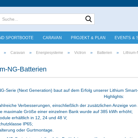
Lieferland
Suche...
E-Mai
ND SPORTBOOTE
CARAVAN
PROJEKT & PLAN
EVENTS & 
Pass
»
»
»
»
»
Caravan
Energiesysteme
Victron
Batterien
Lithium-
um-NG-Batterien
Konto e
NG-Serie (Next Generation) baut auf dem Erfolg unserer Lithium Smart
Highlights:
Passwo
hlreiche Verbesserungen, einschließlich der zusätzlichen Anzeige vo
ie maximale Größe einer einzelnen Bank wurde auf 385 kWh erhöht;
dule erhältlich in 12, 24 und 48 V;
hutzklasse IP65;
alterung oder Gurtmontage.