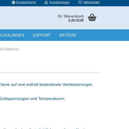
Deutschland
Kundenlogin
Merkzettel
Ihr Warenkorb
0,00 EUR
l
SCHULUNGEN
SUPPORT
WEITERE
wort
NG-Batterien
rstellen
-Serie auf und enthält bedeutende Verbesserungen.
rt vergessen?
n Zellspannungen und Temperaturen;