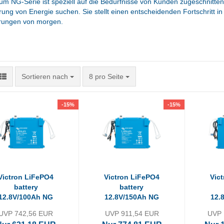
ium NG-Serie ist speziell auf die Bedürfnisse von Kunden zugeschnitten,
ung von Energie suchen. Sie stellt einen entscheidenden Fortschritt in 
rungen von morgen.
Sortieren nach
pro Seite
Sortieren nach
8 pro Seite
-15%
-15%
Victron LiFePO4
Victron LiFePO4
Vic
battery
battery
12.8V/100Ah NG
12.8V/150Ah NG
12.
UVP 742,56 EUR
UVP 911,54 EUR
UVP 