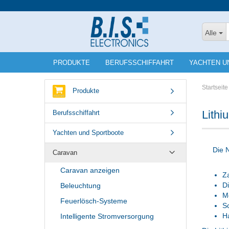
Alle
PRODUKTE
BERUFSSCHIFFAHRT
YACHTEN U
Startseite
Produkte
Lithi
Berufsschiffahrt
Yachten und Sportboote
Die 
Caravan
Caravan anzeigen
Za
D
Beleuchtung
Mo
Feuerlösch-Systeme
Sc
H
Intelligente Stromversorgung