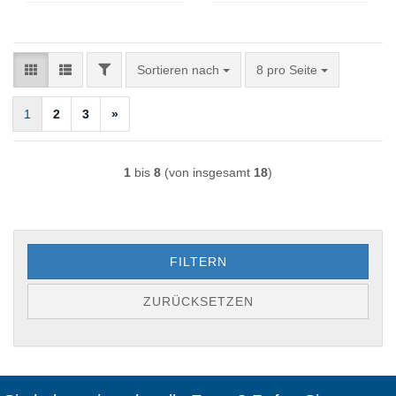
FILTER
Sortieren nach
pro Seite
Sortieren nach
8 pro Seite
1
2
3
»
1
bis
8
(von insgesamt
18
)
FILTERN
ZURÜCKSETZEN