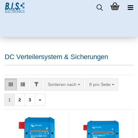
DC Verteilersystem & Sicherungen
FILTER
Sortieren nach
pro Seite
Sortieren nach
8 pro Seite
1
2
3
»