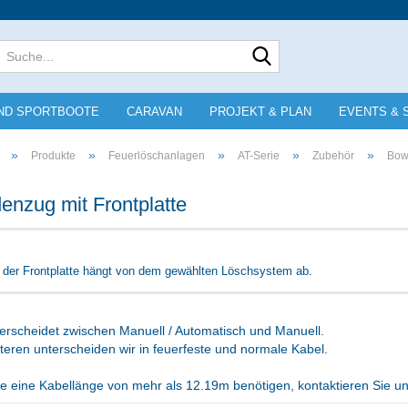
Lieferland
Suche...
E-Mai
ND SPORTBOOTE
CARAVAN
PROJEKT & PLAN
EVENTS & 
Pass
»
»
»
»
»
Produkte
Feuerlöschanlagen
AT-Serie
Zubehör
Bowd
nzug mit Frontplatte
Konto e
 der Frontplatte hängt von dem gewählten Löschsystem ab.
Passwo
erscheidet zwischen Manuell / Automatisch und Manuell.
eren unterscheiden wir in feuerfeste und normale Kabel.
e eine Kabellänge von mehr als 12.19m benötigen, kontaktieren Sie u