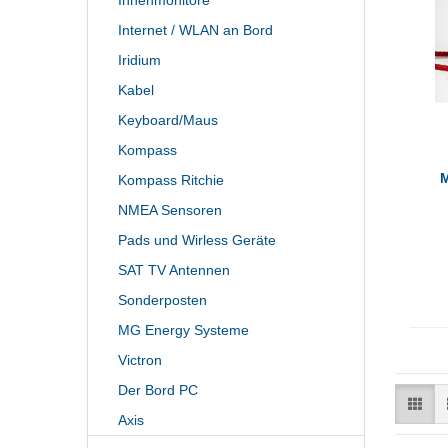
Innenmonitore
Internet / WLAN an Bord
Iridium
Kabel
Keyboard/Maus
Kompass
M
Kompass Ritchie
NMEA Sensoren
Pads und Wirless Geräte
SAT TV Antennen
Sonderposten
MG Energy Systeme
Victron
Der Bord PC
Axis