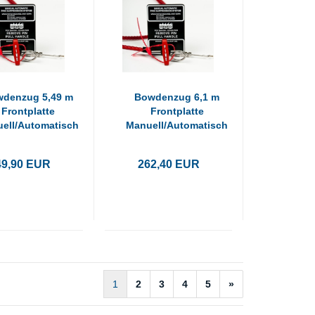
denzug 5,49 m
Bowdenzug 6,1 m
Frontplatte
Frontplatte
ell/Automatisch
Manuell/Automatisch
49,90 EUR
262,40 EUR
1
2
3
4
5
»