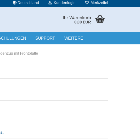
Deutschland
Kundenlogin
Merkzettel
Ihr Warenkorb
0,00 EUR
l
SCHULUNGEN
SUPPORT
WEITERE
wort
enzug mit Frontplatte
rstellen
rt vergessen?
ns.