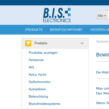
Alle
PRODUKTE
BERUFSSCHIFFAHRT
YACHTEN U
Startseite
Produkte
Produkte anzeigen
Bowde
Actisense
AIS
Die Wahl
Astra Yacht
Außenmonitor
Man unt
Autopiloten
Des Weit
Beleuchtung
Wenn Si
Brandmeldesysteme