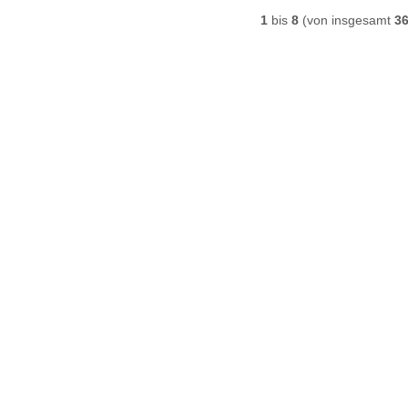
1
bis
8
(von insgesamt
3