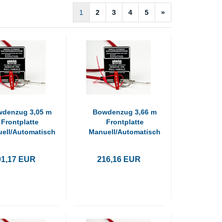
1
2
3
4
5
»
denzug 3,05 m
Bowdenzug 3,66 m
Frontplatte
Frontplatte
ell/Automatisch
Manuell/Automatisch
01,17 EUR
216,16 EUR