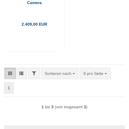
Camera
2.409,00 EUR
FILTER
Sortieren nach
pro Seite
Sortieren nach
8 pro Seite
1
1
bis
3
(von insgesamt
3
)