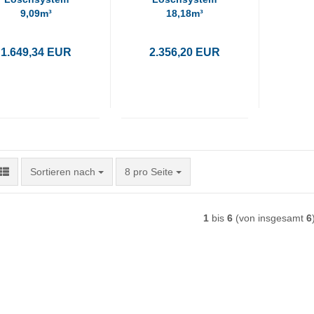
9,09m³
18,18m³
Automatisch
Automatisch
1.649,34 EUR
2.356,20 EUR
Sortieren nach
pro Seite
Sortieren nach
8 pro Seite
1
bis
6
(von insgesamt
6