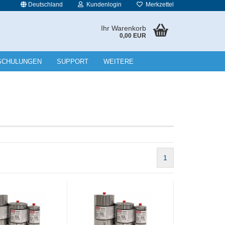
Deutschland
Kundenlogin
Merkzettel
Ihr Warenkorb
0,00 EUR
l
SCHULUNGEN
SUPPORT
WEITERE
wort
rstellen
1
rt vergessen?