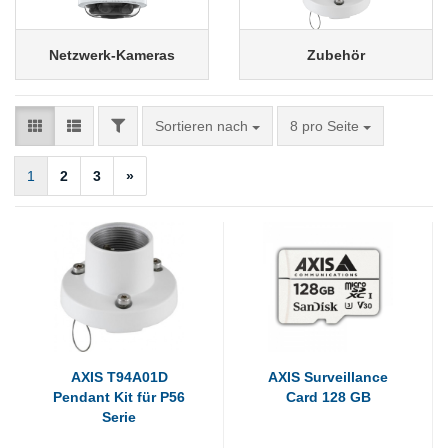
Netzwerk-Kameras
Zubehör
FILTER
Sortieren nach
pro Seite
Sortieren nach
8 pro Seite
1
2
3
»
AXIS T94A01D
AXIS Surveillance
Pendant Kit für P56
Card 128 GB
Serie