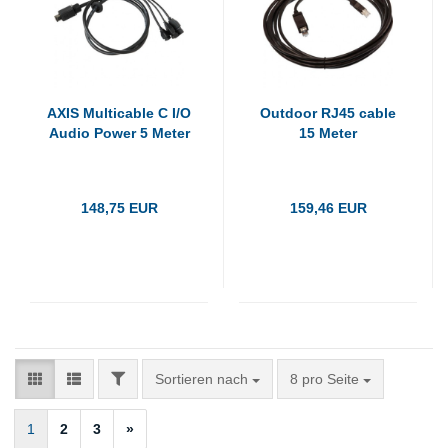
AXIS Multicable C I/O
Outdoor RJ45 cable
Audio Power 5 Meter
15 Meter
148,75 EUR
159,46 EUR
FILTER
Sortieren nach
pro Seite
Sortieren nach
8 pro Seite
1
2
3
»