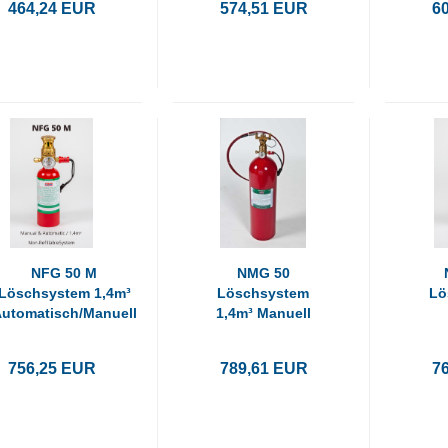
464,24 EUR
574,51 EUR
6
NFG 50 M
NMG 50
Löschsystem 1,4m³
Löschsystem
Lö
utomatisch/Manuell
1,4m³ Manuell
Au
756,25 EUR
789,61 EUR
7