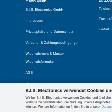
MEHR ÜBER...
DIALOG.
Telefon
B.I.S. Electronics GmbH
Fax:
+49
Impressum
E-Mail: 
Privatsphäre und Datenschutz
Versand- & Zahlungsbedingungen
Widerrufsrecht & Muster-
Widerrufsformular
AGB
Kontakt
B.I.S. Electronics verwendet Cookies u
Callback Service
Wir bei B.I.S. Electronics verwenden Cookies und ähnliche 
Website zu gewährleisten, die Nutzung unseres Angebotes z
Cookie Einstellungen
können. Weitere Informationen finden Sie in unserer
Datens
Vertrag widerrufen