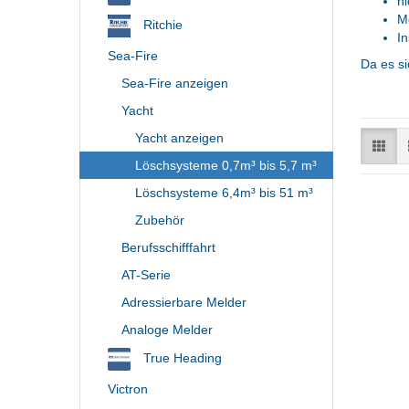
ni
Mo
Ritchie
In
Sea-Fire
Da es si
Sea-Fire anzeigen
Yacht
Yacht anzeigen
Löschsysteme 0,7m³ bis 5,7 m³
Löschsysteme 6,4m³ bis 51 m³
Zubehör
Berufsschifffahrt
AT-Serie
Adressierbare Melder
Analoge Melder
True Heading
Victron