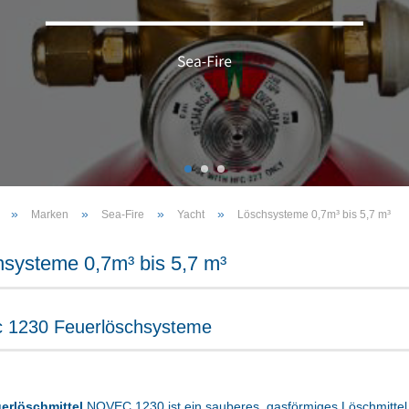
»
»
»
»
Marken
Sea-Fire
Yacht
Löschsysteme 0,7m³ bis 5,7 m³
systeme 0,7m³ bis 5,7 m³
 1230 Feuerlöschsysteme
erlöschmittel
NOVEC 1230 ist ein sauberes, gasförmiges Löschmittel,