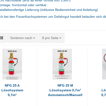
cht nachfüllbar (erst ab einer Größe von 3,5m³)
ntage: horizontal oder vertikal
stallationsfertige Lieferung (inklusive Bedieneinheit und Anleitung)
ch bei den Feuerlöschsystemen um Gefahrgut handelt belaufen sich die
Sortieren nach
pro Seite
Sortieren nach
8 pro Seite
NFG 25 A
NFG 25 M
Löschsystem
Löschsystem 0,7m³
Lö
0,7m³
Automatisch/Manuell
0,
Automatisch