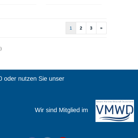
1
2
3
»
4
)
0 oder nutzen Sie unser
ied im