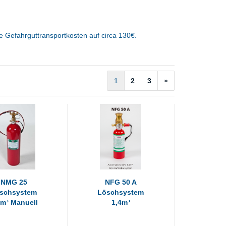
 Gefahrguttransportkosten auf circa 130€.
1
2
3
»
NMG 25
NFG 50 A
schsystem
Löschsystem
7m³ Manuell
1,4m³
Automatisch