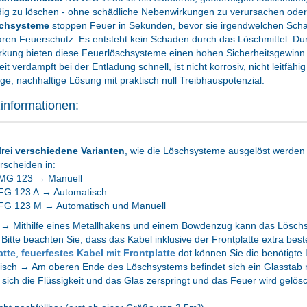
ndig zu löschen - ohne schädliche Nebenwirkungen zu verursachen ode
chsysteme
stoppen Feuer in Sekunden, bevor sie irgendwelchen Schad
ren Feuerschutz. Es entsteht kein Schaden durch das Löschmittel. Dur
rkung bieten diese Feuerlöschsysteme einen hohen Sicherheitsgewin
eit verdampft bei der Entladung schnell, ist nicht korrosiv, nicht leitfäh
tige, nachhaltige Lösung mit praktisch null Treibhauspotenzial.
informationen:
drei
verschiedene Varianten
, wie die Löschsysteme ausgelöst werden
rscheiden in:
MG 123 → Manuell
FG 123 A → Automatisch
FG 123 M → Automatisch und Manuell
 → Mithilfe eines Metallhakens und einem Bowdenzug kann das Löschs
Bitte beachten Sie, dass das Kabel inklusive der Frontplatte extra best
atte
,
feuerfestes Kabel mit Frontplatte
dot können Sie die benötigte
sch → Am oberen Ende des Löschsystems befindet sich ein Glasstab mi
sich die Flüssigkeit und das Glas zerspringt und das Feuer wird gelösc