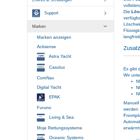
vollstä
Die
Lös
Support
verfügba
Löschwi
Marken
Flüssigk
langfris
Marken anzeigen
Actisense
Zusatz
Astra Yacht
Casolux
Es gibt 
Wir unte
ComNav
N
Digital Yacht
N
N
EPAK
Manuell
Furuno
werden. 
Frontpl
Living & Sea
Automati
Moje Rettungssysteme
erwärmt 
Oceanic Systems