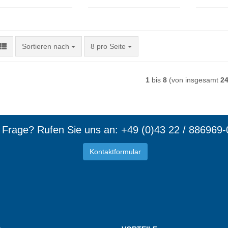
Sortieren nach
pro Seite
Sortieren nach
8 pro Seite
1
bis
8
(von insgesamt
2
e Frage? Rufen Sie uns an: +49 (0)43 22 / 886969-
Kontaktformular
d Mitgl