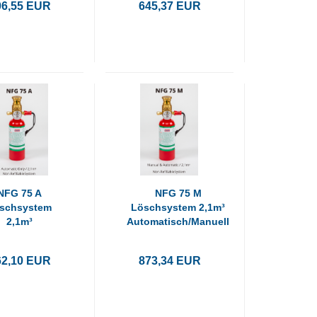
06,55 EUR
645,37 EUR
NFG 75 A
NFG 75 M
schsystem
Löschsystem 2,1m³
2,1m³
Automatisch/Manuell
tomatisch
62,10 EUR
873,34 EUR