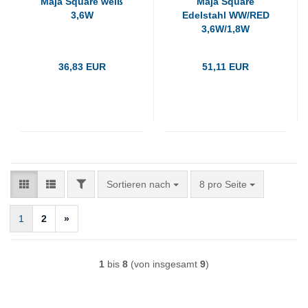
Maja Square weiß
Maja Square
3,6W
Edelstahl WW/RED
3,6W/1,8W
36,83 EUR
51,11 EUR
FILTER
Sortieren nach
pro Seite
Sortieren nach
8 pro Seite
1
2
»
1
bis
8
(von insgesamt
9
)