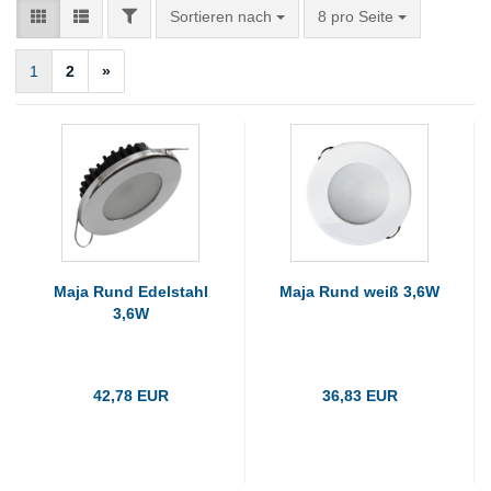
FILTER
Sortieren nach
pro Seite
Sortieren nach
8 pro Seite
1
2
»
Maja Rund Edelstahl
Maja Rund weiß 3,6W
3,6W
42,78 EUR
36,83 EUR