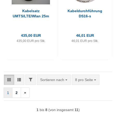
Kabelsatz
Kabeldurchführung
UMTS/LTE/Wlan 25m
DS16-s
435,00 EUR
46,01 EUR
435,00 EUR pro Stk.
46,01 EUR pro Stk.
FILTER
Sortieren nach
pro Seite
Sortieren nach
8 pro Seite
1
2
»
1
bis
8
(von insgesamt
11
)