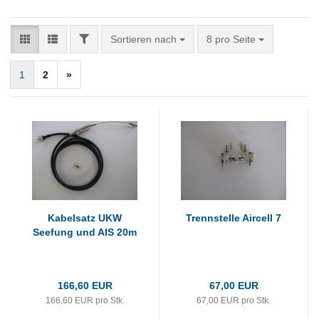
FILTER
Sortieren nach
pro Seite
Sortieren nach
8 pro Seite
1
2
»
Kabelsatz UKW
Trennstelle Aircell 7
Seefung und AIS 20m
166,60 EUR
67,00 EUR
166,60 EUR pro Stk.
67,00 EUR pro Stk.