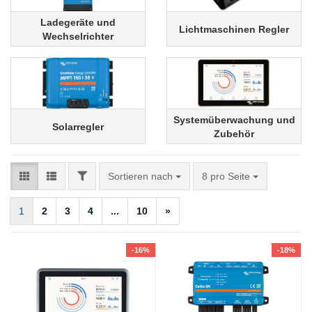
Ladegeräte und
Lichtmaschinen Regler
Wechselrichter
Systemüberwachung und
Solarregler
Zubehör
FILTER
Sortieren nach
pro Seite
Sortieren nach
8 pro Seite
1
2
3
4
...
10
»
-16%
-18%