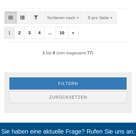
FILTER
Sortieren nach
pro Seite
Sortieren nach
8 pro Seite
1
2
3
4
...
10
»
1
bis
8
(von insgesamt
77
)
FILTERN
ZURÜCKSETZEN
Sie haben eine aktuelle Frage? Rufen Sie uns an: