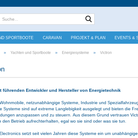
Lieferland
Suche...
E-Mai
ND SPORTBOOTE
CARAVAN
PROJEKT & PLAN
EVENTS & 
Pass
»
»
»
Yachten und Sportboote
Energiesysteme
Victron
on
Konto e
t führenden Entwickler und Hersteller von Energietechnik
Passwo
 Wohnmobile, netzunabhängige Systeme, Industrie und Spezialfahrzeuge
 Systeme sind auf extreme Langlebigkeit ausgelegt und bieten die Fr
dungen anzupassen und zu steuern. Aus diesem Grund vertrauen Victro
 den Betrieb aufrechterhalten, egal wo sie sind oder was sie tun.
Electronics setzt seit vielen Jahren diese Systeme ein um unabhängi