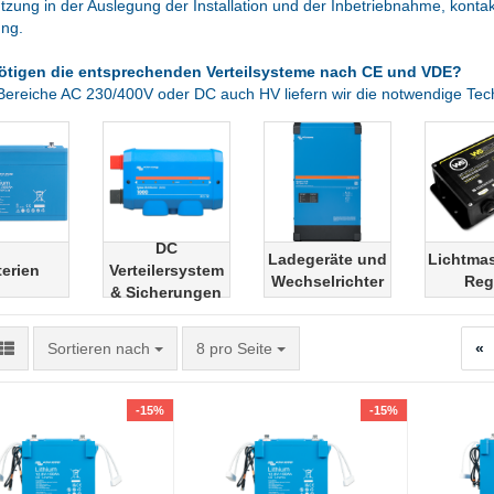
tzung in der Auslegung der Installation und der Inbetriebnahme, kontak
ung.
ötigen die entsprechenden Verteilsysteme nach CE und VDE?
Bereiche AC 230/400V oder DC auch HV liefern wir die notwendige Tec
DC
Ladegeräte und
Lichtma
terien
Verteilersystem
Wechselrichter
Reg
& Sicherungen
Sortieren nach
pro Seite
Sortieren nach
8 pro Seite
«
-15%
-15%