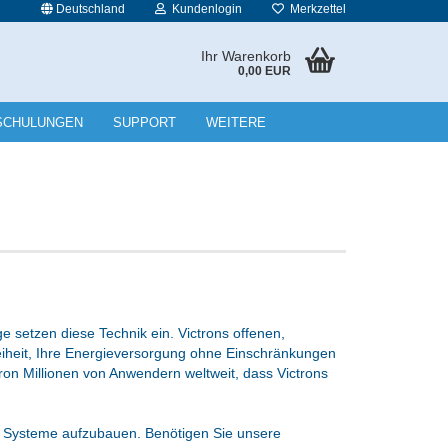
Deutschland
Kundenlogin
Merkzettel
Ihr Warenkorb
0,00 EUR
l
SCHULUNGEN
SUPPORT
WEITERE
wort
rstellen
rt vergessen?
 setzen diese Technik ein. Victrons offenen,
eiheit, Ihre Energieversorgung ohne Einschränkungen
n Millionen von Anwendern weltweit, dass Victrons
ge Systeme aufzubauen. Benötigen Sie unsere