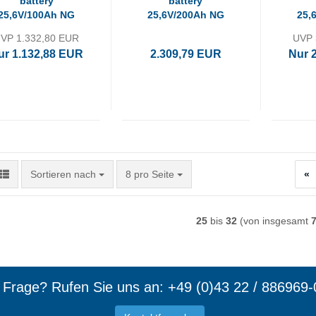
battery
battery
25,6V/100Ah NG
25,6V/200Ah NG
25,
VP 1.332,80 EUR
UVP 
ur 1.132,88 EUR
2.309,79 EUR
Nur 
Sortieren nach
pro Seite
Sortieren nach
8 pro Seite
«
25
bis
32
(von insgesamt
e Frage? Rufen Sie uns an: +49 (0)43 22 / 886969-