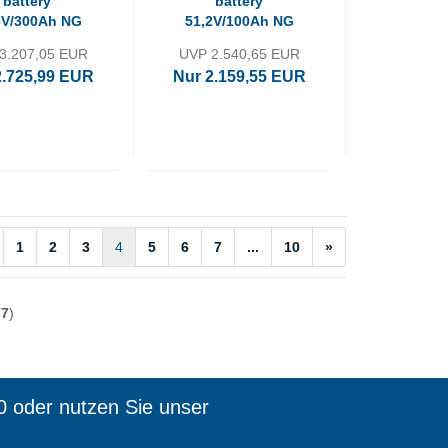
battery
battery
6V/300Ah NG
51,2V/100Ah NG
3.207,05 EUR
UVP 2.540,65 EUR
2.725,99 EUR
Nur 2.159,55 EUR
1
2
3
4
5
6
7
...
10
»
77
)
0 oder nutzen Sie unser