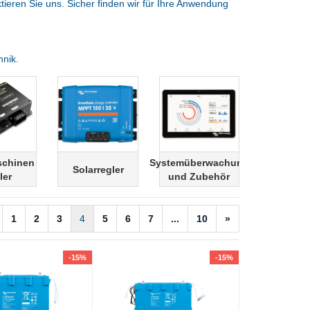
tieren Sie uns. Sicher finden wir für Ihre Anwendung
hnik.
schinen
Systemüberwachung
Solarregler
ler
und Zubehör
1
2
3
4
5
6
7
...
10
»
-15%
-15%