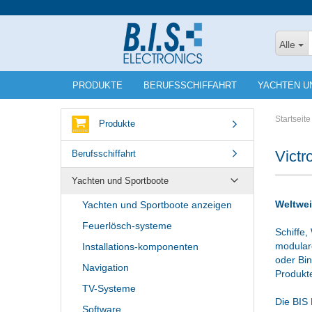
Alle
PRODUKTE
BERUFSSCHIFFAHRT
YACHTEN U
Startseite
Produkte
Victr
Berufsschiffahrt
Yachten und Sportboote
Weltwei
Yachten und Sportboote anzeigen
Feuerlösch-systeme
Schiffe,
modulare
Installations-komponenten
oder Bin
Navigation
Produkte
TV-Systeme
Die BIS 
Software