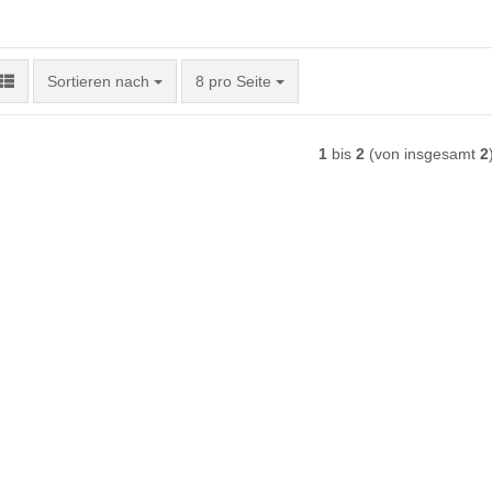
Sortieren nach
pro Seite
Sortieren nach
8 pro Seite
1
bis
2
(von insgesamt
2