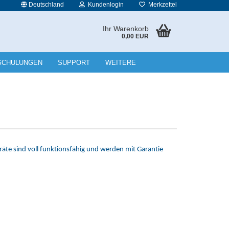
Deutschland
Kundenlogin
Merkzettel
Ihr Warenkorb
0,00 EUR
l
SCHULUNGEN
SUPPORT
WEITERE
wort
rstellen
räte sind voll funktionsfähig und werden mit Garantie
rt vergessen?