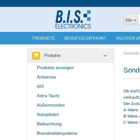
Alle
PRODUKTE
BERUFSSCHIFFAHRT
YACHTEN U
Startseite
Produkte
Produkte anzeigen
Sond
Actisense
AIS
Ob Vorfü
Astra Yacht
verkauft
Der Zusta
Außenmonitor
A-Ware: 
Autopiloten
B-Ware: 
C-Ware: 
Beleuchtung
Brandmeldesysteme