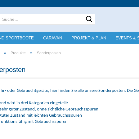
Lieferland
Suche...
E-Mai
ND SPORTBOOTE
CARAVAN
PROJEKT & PLAN
EVENTS & 
Pass
»
»
Produkte
Sonderposten
erposten
Konto e
hr- oder Gebrauchtgeräte, hier finden Sie alle unsere Sonderposten. Die Ge
.
Passwo
nd wird in drei Kategorien eingeteilt:
sehr guter Zustand, ohne sichtliche Gebrauchsspuren
guter Zustand mit leichten Gebrauchsspuren
funktionsfähig mit Gebrauchsspuren