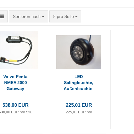
Sortieren nach
pro Seite
Sortieren nach
8 pro Seite
Volvo Penta
LED
NMEA 2000
Salingleuchte,
Gateway
Außenleuchte,
IP67, 11-35V, 4,5
538,00 EUR
225,01 EUR
538,00 EUR pro Stk.
225,01 EUR pro