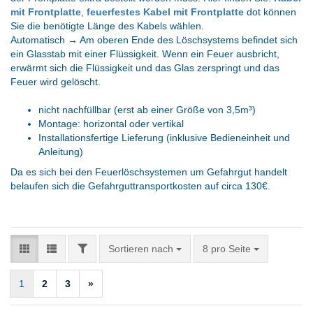
mit Frontplatte
,
feuerfestes Kabel mit Frontplatte
dot können
Sie die benötigte Länge des Kabels wählen.
Automatisch → Am oberen Ende des Löschsystems befindet sich
ein Glasstab mit einer Flüssigkeit. Wenn ein Feuer ausbricht,
erwärmt sich die Flüssigkeit und das Glas zerspringt und das
Feuer wird gelöscht.
nicht nachfüllbar (erst ab einer Größe von 3,5m³)
Montage: horizontal oder vertikal
Installationsfertige Lieferung (inklusive Bedieneinheit und
Anleitung)
Da es sich bei den Feuerlöschsystemen um Gefahrgut handelt
belaufen sich die Gefahrguttransportkosten auf circa 130€.
FILTER
Sortieren nach
pro Seite
Sortieren nach
8 pro Seite
1
2
3
»