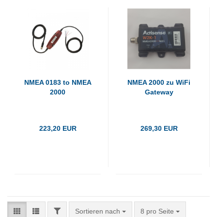
NMEA 0183 to NMEA
NMEA 2000 zu WiFi
2000
Gateway
223,20 EUR
269,30 EUR
FILTER
Sortieren nach
pro Seite
Sortieren nach
8 pro Seite