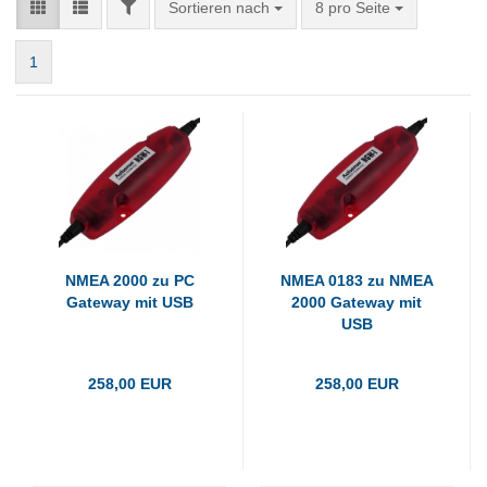
FILTER
Sortieren nach
pro Seite
Sortieren nach
8 pro Seite
1
NMEA 2000 zu PC
NMEA 0183 zu NMEA
Gateway mit USB
2000 Gateway mit
USB
258,00 EUR
258,00 EUR