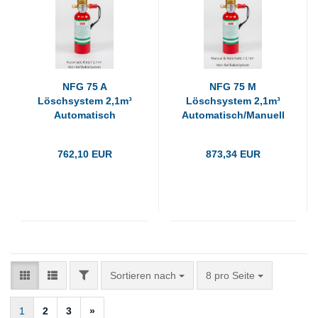
NFG 75 A
NFG 75 M
Löschsystem 2,1m³
Löschsystem 2,1m³
Automatisch
Automatisch/Manuell
762,10 EUR
873,34 EUR
FILTER
Sortieren nach
pro Seite
Sortieren nach
8 pro Seite
1
2
3
»