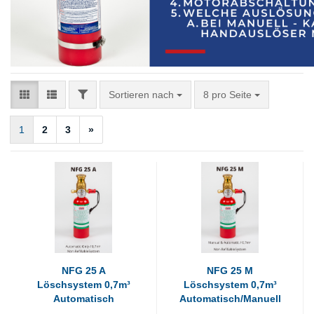
FILTER
Sortieren nach
pro Seite
Sortieren nach
8 pro Seite
1
2
3
»
NFG 25 A
NFG 25 M
Löschsystem 0,7m³
Löschsystem 0,7m³
Automatisch
Automatisch/Manuell