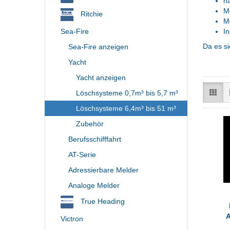
na
Mo
Ritchie
Mo
Sea-Fire
In
Da es si
Sea-Fire anzeigen
Yacht
Yacht anzeigen
Löschsysteme 0,7m³ bis 5,7 m³
Löschsysteme 6,4m³ bis 51 m³
Zubehör
Berufsschifffahrt
AT-Serie
Adressierbare Melder
Analoge Melder
True Heading
A
Victron