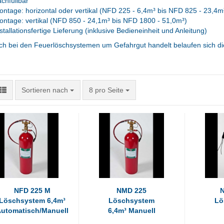
chfüllbar
ntage: horizontal oder vertikal (NFD 225 - 6,4m³ bis NFD 825 - 23,4m
ntage: vertikal (NFD 850 - 24,1m³ bis NFD 1800 - 51,0m³)
stallationsfertige Lieferung (inklusive Bedieneinheit und Anleitung)
ch bei den Feuerlöschsystemen um Gefahrgut handelt belaufen sich die
Sortieren nach
pro Seite
Sortieren nach
8 pro Seite
NFD 225 M
NMD 225
Löschsystem 6,4m³
Löschsystem
Lö
utomatisch/Manuell
6,4m³ Manuell
Au