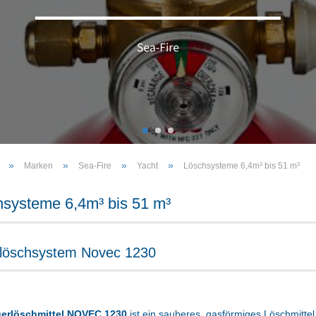
»
»
»
»
Marken
Sea-Fire
Yacht
Löschsysteme 6,4m³ bis 51 m³
systeme 6,4m³ bis 51 m³
löschsystem Novec 1230
erlöschmittel NOVEC 1230
ist ein sauberes, gasförmiges Löschmittel