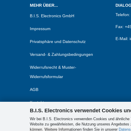
MEHR ÜBER...
DIALOG.
Telefon
B.I.S. Electronics GmbH
Fax:
+49
Impressum
E-Mail: 
Privatsphäre und Datenschutz
Versand- & Zahlungsbedingungen
Widerrufsrecht & Muster-
Widerrufsformular
AGB
Kontakt
B.I.S. Electronics verwendet Cookies u
Callback Service
Wir bei B.I.S. Electronics verwenden Cookies und ähnliche 
Website zu gewährleisten, die Nutzung unseres Angebotes z
Cookie Einstellungen
können. Weitere Informationen finden Sie in unserer
Datens
Vertrag widerrufen