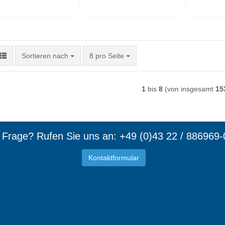
Sortieren nach
pro Seite
Sortieren nach
8 pro Seite
1
bis
8
(von insgesamt
15
e Frage? Rufen Sie uns an: +49 (0)43 22 / 886969-
Kontaktformular
d Mitgl