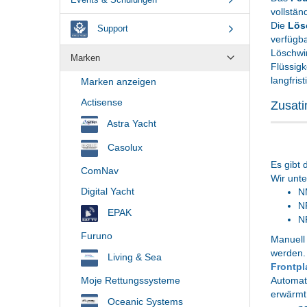
vollstä
Die
Lös
Support
verfügba
Löschwi
Marken
Flüssigk
langfris
Marken anzeigen
Actisense
Zusati
Astra Yacht
Casolux
Es gibt 
ComNav
Wir unte
Digital Yacht
N
N
EPAK
N
Furuno
Manuell
werden. 
Living & Sea
Frontpl
Moje Rettungssysteme
Automati
erwärmt 
Oceanic Systems