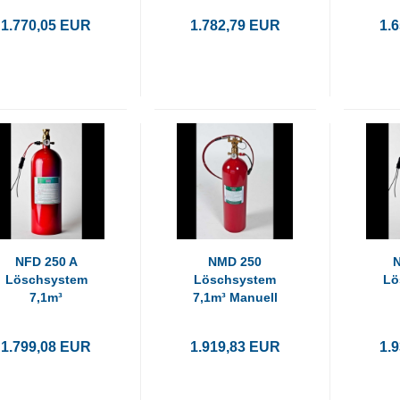
1.770,05 EUR
1.782,79 EUR
1.
NFD 250 A
NMD 250
Löschsystem
Löschsystem
Lö
7,1m³
7,1m³ Manuell
Automatisch
Au
1.799,08 EUR
1.919,83 EUR
1.