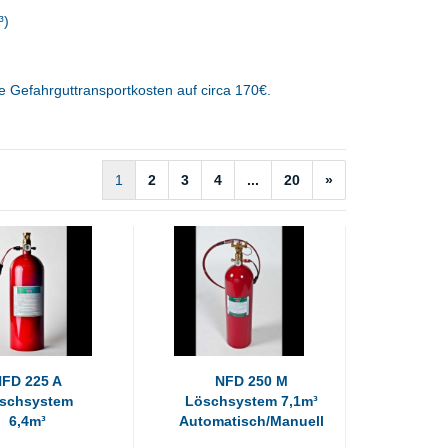
³)
 Gefahrguttransportkosten auf circa 170€.
1
2
3
4
...
20
»
NFD 225 A
NFD 250 M
schsystem
Löschsystem 7,1m³
6,4m³
Automatisch/Manuell
tomatisch