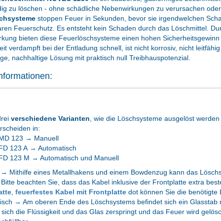
ndig zu löschen - ohne schädliche Nebenwirkungen zu verursachen ode
chsysteme
stoppen Feuer in Sekunden, bevor sie irgendwelchen Schad
ren Feuerschutz. Es entsteht kein Schaden durch das Löschmittel. Dur
rkung bieten diese Feuerlöschsysteme einen hohen Sicherheitsgewin
eit verdampft bei der Entladung schnell, ist nicht korrosiv, nicht leitfäh
tige, nachhaltige Lösung mit praktisch null Treibhauspotenzial.
nformationen:
drei
verschiedene Varianten
, wie die Löschsysteme ausgelöst werden
rscheiden in:
MD 123 → Manuell
FD 123 A → Automatisch
FD 123 M → Automatisch und Manuell
 → Mithilfe eines Metallhakens und einem Bowdenzug kann das Löschs
Bitte beachten Sie, dass das Kabel inklusive der Frontplatte extra best
atte
,
feuerfestes Kabel mit Frontplatte
dot können Sie die benötigte
sch → Am oberen Ende des Löschsystems befindet sich ein Glasstab mi
sich die Flüssigkeit und das Glas zerspringt und das Feuer wird gelösc