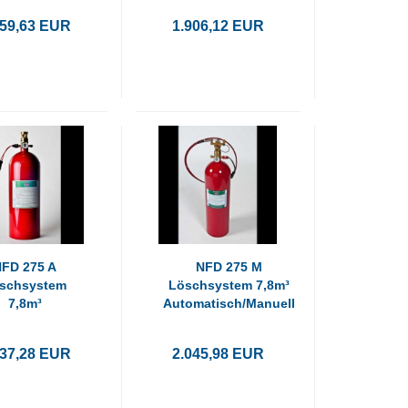
659,63 EUR
1.906,12 EUR
NFD 275 A
NFD 275 M
schsystem
Löschsystem 7,8m³
7,8m³
Automatisch/Manuell
tomatisch
937,28 EUR
2.045,98 EUR