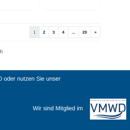
1
2
3
4
...
20
»
3
)
0 oder nutzen Sie unser
ied im