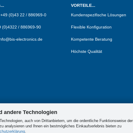
..
VORTEILE...
:
+49 (0)43 22 / 886969-0
Kundenspezifische Lösungen
 (0)4322 / 886969-90
Flexible Konfiguration
info@bis-electronics.de
Kompetente Beratung
Höchste Qualität
nd andere Technologien
Technologien, auch von Drittanbietern, um die ordentliche Funktionsweise der
u analysieren und Ihnen ein bestmögliches Einkaufserlebnis bieten zu
chutzerklärung
.