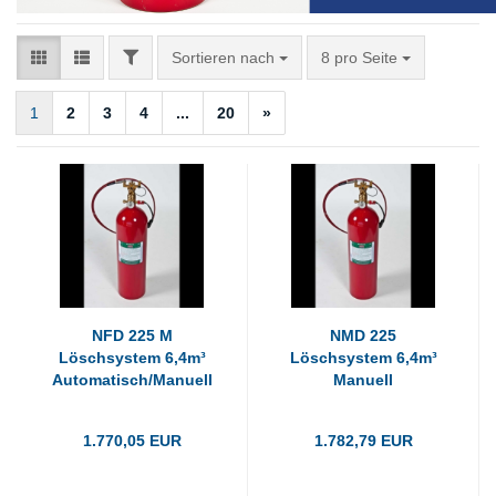
FILTER
Sortieren nach
pro Seite
Sortieren nach
8 pro Seite
1
2
3
4
...
20
»
NFD 225 M
NMD 225
Löschsystem 6,4m³
Löschsystem 6,4m³
Automatisch/Manuell
Manuell
1.770,05 EUR
1.782,79 EUR