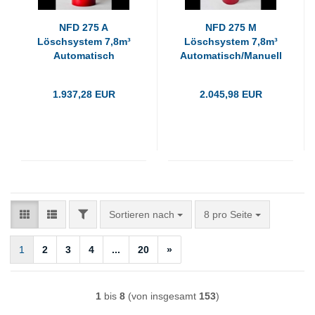
NFD 275 A
NFD 275 M
Löschsystem 7,8m³
Löschsystem 7,8m³
Automatisch
Automatisch/Manuell
1.937,28 EUR
2.045,98 EUR
FILTER
Sortieren nach
pro Seite
Sortieren nach
8 pro Seite
1
2
3
4
...
20
»
1
bis
8
(von insgesamt
153
)