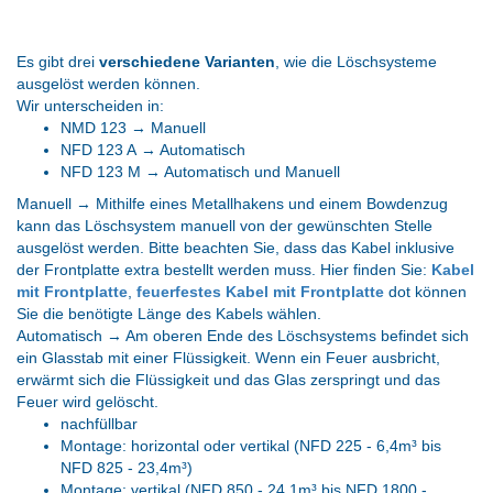
Es gibt drei
verschiedene Varianten
, wie die Löschsysteme
ausgelöst werden können.
Wir unterscheiden in:
NMD 123 → Manuell
NFD 123 A → Automatisch
NFD 123 M → Automatisch und Manuell
Manuell → Mithilfe eines Metallhakens und einem Bowdenzug
kann das Löschsystem manuell von der gewünschten Stelle
ausgelöst werden. Bitte beachten Sie, dass das Kabel inklusive
der Frontplatte extra bestellt werden muss. Hier finden Sie:
Kabel
mit Frontplatte
,
feuerfestes Kabel mit Frontplatte
dot können
Sie die benötigte Länge des Kabels wählen.
Automatisch → Am oberen Ende des Löschsystems befindet sich
ein Glasstab mit einer Flüssigkeit. Wenn ein Feuer ausbricht,
erwärmt sich die Flüssigkeit und das Glas zerspringt und das
Feuer wird gelöscht.
nachfüllbar
Montage: horizontal oder vertikal (NFD 225 - 6,4m³ bis
NFD 825 - 23,4m³)
Montage: vertikal (NFD 850 - 24,1m³ bis NFD 1800 -