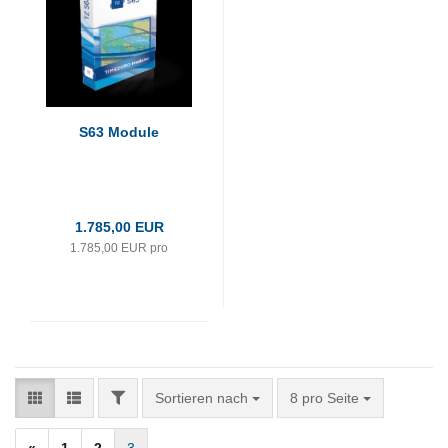
S63 Module
1.785,00 EUR
1.785,00 EUR pro
FILTER
Sortieren nach
pro Seite
Sortieren nach
8 pro Seite