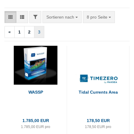
FILTER
Sortieren nach
pro Seite
Sortieren nach
8 pro Seite
«
1
2
3
WASSP
Tidal Currents Area
1.785,00 EUR
178,50 EUR
1.785,00 EUR pro
178,50 EUR pro